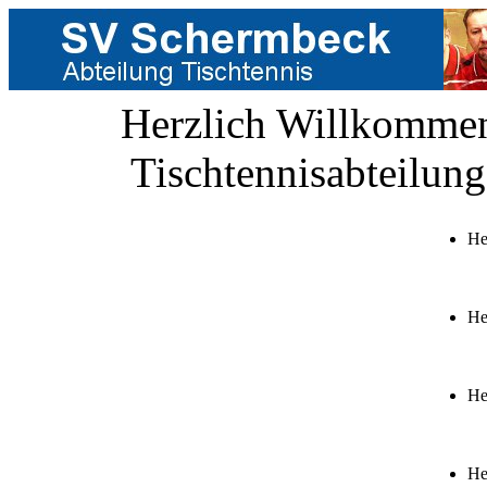
Herzlich Willkommen 
Tischtennisabteilun
He
He
He
He