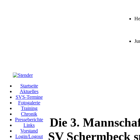
He
Ju
Startseite
Aktuelles
SVS-Termine
Fotogalerie
Training
Chronik
Die 3. Mannschaf
Presseberichte
Links
Vorstand
SV Schermbeck spi
Login/Logout